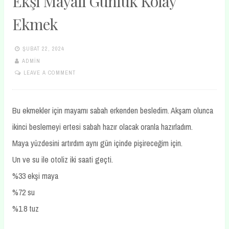
Ekşi Mayalı Günlük Kolay
Ekmek
ŞUBAT 22, 2024
ADMIN
LEAVE A COMMENT
Bu ekmekler için mayamı sabah erkenden besledim. Akşam olunca
ikinci beslemeyi ertesi sabah hazır olacak oranla hazırladım.
Maya yüzdesini artırdım aynı gün içinde pişireceğim için.
Un ve su ile otoliz iki saati geçti.
%33 ekşi maya
%72 su
%1.8 tuz