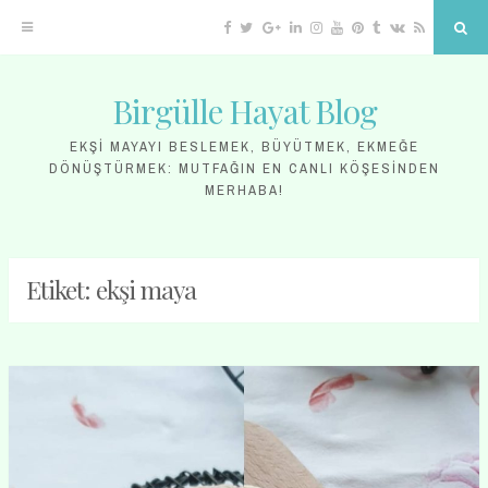
Facebook
Twitter
Google
Linkedin
Instagram
YouTube
Pinterest
Tumblr
VK
RSS
Sea
Plus
Birgülle Hayat Blog
Skip
to
EKŞI MAYAYI BESLEMEK, BÜYÜTMEK, EKMEĞE
DÖNÜŞTÜRMEK: MUTFAĞIN EN CANLI KÖŞESINDEN
content
MERHABA!
Etiket:
ekşi maya