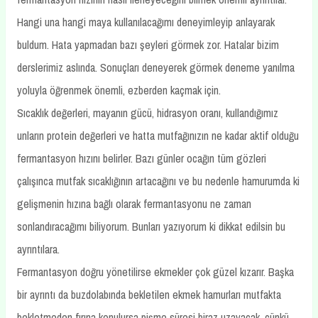
Hangi una hangi maya kullanılacağımı deneyimleyip anlayarak
buldum. Hata yapmadan bazı şeyleri görmek zor. Hatalar bizim
derslerimiz aslında. Sonuçları deneyerek görmek deneme yanılma
yoluyla öğrenmek önemli, ezberden kaçmak için.
Sıcaklık değerleri, mayanın gücü, hidrasyon oranı, kullandığımız
unların protein değerleri ve hatta mutfağınızın ne kadar aktif olduğu
fermantasyon hızını belirler. Bazı günler ocağın tüm gözleri
çalışınca mutfak sıcaklığının artacağını ve bu nedenle hamurumda ki
gelişmenin hızına bağlı olarak fermantasyonu ne zaman
sonlandıracağımı biliyorum. Bunları yazıyorum ki dikkat edilsin bu
ayrıntılara.
Fermantasyon doğru yönetilirse ekmekler çok güzel kızarır. Başka
bir ayrıntı da buzdolabında bekletilen ekmek hamurları mutfakta
bekletmeden fırına konulursa pişme süresi biraz uzayacak, çünkü