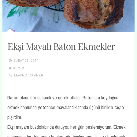
Ekşi Mayalı Baton Ekmekler
ŞUBAT 26, 2024
ADMIN
LEAVE A COMMENT
Baton ekmekler susamlı ve çörek otlular. Batonlara koyduğum
ekmek hamurları yeterince mayalandıklarında üçünü birlikte taşta
pişirdim.
Ekşi mayam buzdolabında duruyor, her gün beslemiyorum. Ekmek
yapmadan bir gün önce beslemeğe başlıyorum. İki kez beslemek