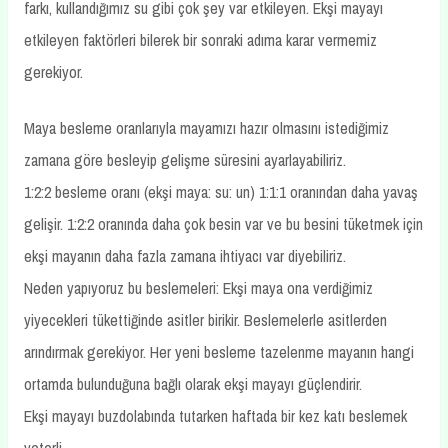
farkı, kullandığımız su gibi çok şey var etkileyen. Ekşi mayayı
etkileyen faktörleri bilerek bir sonraki adıma karar vermemiz
gerekiyor.
Maya besleme oranlarıyla mayamızı hazır olmasını istediğimiz
zamana göre besleyip gelişme süresini ayarlayabiliriz.
1:2:2 besleme oranı (ekşi maya: su: un) 1:1:1 oranından daha yavaş
gelişir. 1:2:2 oranında daha çok besin var ve bu besini tüketmek için
ekşi mayanın daha fazla zamana ihtiyacı var diyebiliriz.
Neden yapıyoruz bu beslemeleri: Ekşi maya ona verdiğimiz
yiyecekleri tükettiğinde asitler birikir. Beslemelerle asitlerden
arındırmak gerekiyor. Her yeni besleme tazelenme mayanın hangi
ortamda bulunduğuna bağlı olarak ekşi mayayı güçlendirir.
Ekşi mayayı buzdolabında tutarken haftada bir kez katı beslemek