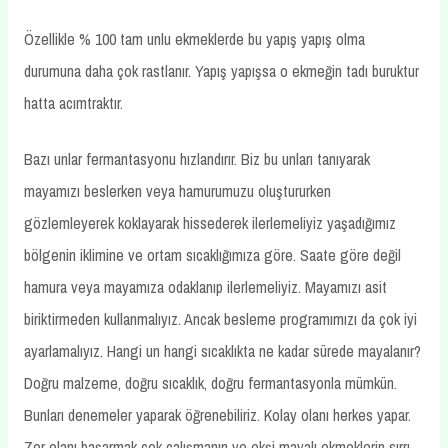
Özellikle % 100 tam unlu ekmeklerde bu yapış yapış olma
durumuna daha çok rastlanır. Yapış yapışsa o ekmeğin tadı buruktur
hatta acımtraktır.
Bazı unlar fermantasyonu hızlandırır. Biz bu unları tanıyarak
mayamızı beslerken veya hamurumuzu oluştururken
gözlemleyerek koklayarak hissederek ilerlemeliyiz yaşadığımız
bölgenin iklimine ve ortam sıcaklığımıza göre. Saate göre değil
hamura veya mayamıza odaklanıp ilerlemeliyiz. Mayamızı asit
biriktirmeden kullanmalıyız. Ancak besleme programımızı da çok iyi
ayarlamalıyız. Hangi un hangi sıcaklıkta ne kadar sürede mayalanır?
Doğru malzeme, doğru sıcaklık, doğru fermantasyonla mümkün.
Bunları denemeler yaparak öğrenebiliriz. Kolay olanı herkes yapar.
Zor olanı başarmak çok çalışmanın ve ekşi mayalı ekmeklerin sırrı.