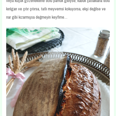
veya küçük gözeneklerle dolu pamuk gibiyse, kabuk çatlaklarla dolu
kırılgan ve çıtır çıtırsa, tatlı meyvemsi kokuyorsa, ekşi değilse ve
nar gibi kızarmışsa değmeyin keyfime…