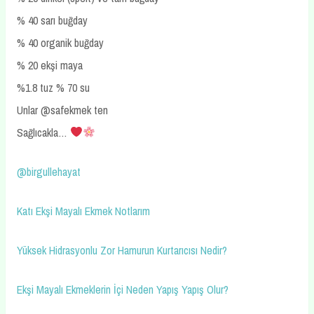
% 40 sarı buğday
% 40 organik buğday
% 20 ekşi maya
%1.8 tuz % 70 su
Unlar @safekmek ten
Sağlıcakla…
@birgullehayat
Katı Ekşi Mayalı Ekmek Notlarım
Yüksek Hidrasyonlu Zor Hamurun Kurtarıcısı Nedir?
Ekşi Mayalı Ekmeklerin İçi Neden Yapış Yapış Olur?