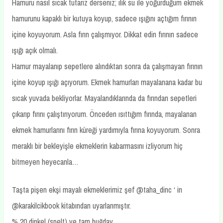
Hamuru nasıl sıcak tutarız derseniz; ılık su ile yoğurduğum ekmek
hamurunu kapaklı bir kutuya koyup, sadece ışığını açtığım fırının
içine koyuyorum. Asla fırın çalışmıyor. Dikkat edin fırının sadece
ışığı açık olmalı.
Hamur mayalanıp sepetlere alındıktan sonra da çalışmayan fırının
içine koyup ışığı açıyorum. Ekmek hamurları mayalanana kadar bu
sıcak yuvada bekliyorlar. Mayalandıklarında da fırından sepetleri
çıkarıp fırını çalıştırıyorum. Önceden ısıttığım fırında, mayalanan
ekmek hamurlarını fırın küreği yardımıyla fırına koyuyorum. Sonra
meraklı bir bekleyişle ekmeklerin kabarmasını izliyorum hiç
bitmeyen heyecanla…
Taşta pişen ekşi mayalı ekmeklerimiz şef @taha_dinc ‘ in
@karakilcikbook kitabından uyarlanmıştır.
% 20 dinkel (spelt) ve tam buğday