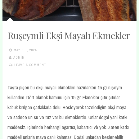
Ruşeymli Ekşi Mayalı Ekmekler
MAYIS 1, 2024
ADMIN
LEAVE A COMMENT
Taşta pişen bu ekşi mayalı ekmekleri hazırlarken 15 gr ruşeym
kullandım. Dört ekmek hamuru için 15 gr. Ekmekler çıtır çıtırlar,
kabuk kırılgan çatlaklarla dolu. Besleyerek tazelediğim ekşi maya
ve sadece un su ve tuz var bu ekmeklerde. Unlar doğal yani katkı
maddesiz. İçlerinde herhangi ağartıcı, kabartıcı vb yok. Zaten katkı
maddeli unlarla maya canlı kalamaz. Doğal unlardan beslenebilir