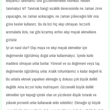
Mayamızı tanımamız onu gözlemlemekle mümkün. Neden
tanımalıyız ki? Tanırsak hangi sıcaklık derecesinde ne zaman zirve
yapacağını, ne zaman acıkacağını, ne zaman çökeceğini bilir ona
göre besler kullanırız. Bu da bizi hiç ekşi olmayan, lezzetli
aromalarla dolu, nar gibi kızarmış enfes ekşi mayalı ekmeklere
götürür.
İyi un nasıl olur? Ekşi maya ve ekşi mayalı ekmekler için
değirmende öğütülmüş doğal unlar kullanmalıyız. İçinde katkı
maddesi olmayan unlar bunlar. Yöresel ve su değirmeni veya taş
değirmende öğütülmüş unlar. Atalık tohumlarımız o kadar değerli ki.
Bu unlarla ekmek yaparken ekmeğin iç dokusu çok büyük delikli
değildir. Ama lezzet koku muhteşem. Gözenekli büyük delikli
ekmekler için kepeği içinde olan un yüzdesini düşük tutarak ve
yüksek proteinli unlar kullanarak elde edebiliriz. Ekmeğin içi büyük