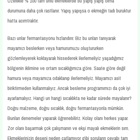
Özellikle % 100 tam unlu ekmeklerde bu yapış yapış olma
durumuna daha çok rastlanır. Yapış yapışsa o ekmeğin tadı buruktur
hatta acımtraktır.
Bazı unlar fermantasyonu hızlandırır. Biz bu unları tanıyarak
mayamızı beslerken veya hamurumuzu oluştururken
gözlemleyerek koklayarak hissederek ilerlemeliyiz yaşadığımız
bölgenin iklimine ve ortam sıcaklığımıza göre. Saate göre değil
hamura veya mayamıza odaklanıp ilerlemeliyiz. Mayamızı asit
biriktirmeden kullanmalıyız. Ancak besleme programımızı da çok iyi
ayarlamalıyız. Hangi un hangi sıcaklıkta ne kadar sürede mayalanır?
Doğru malzeme, doğru sıcaklık, doğru fermantasyonla mümkün.
Bunları denemeler yaparak öğrenebiliriz. Kolay olanı herkes yapar.
Zor olanı başarmak çok çalışmanın ve ekşi mayalı ekmeklerin sırrı.
Ekmeklerinizin deseni neden çatlamıyor gibi soruların cevabı tam