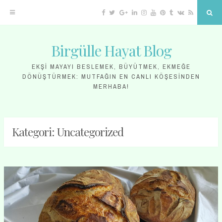
Facebook
Twitter
Google
Linkedin
Instagram
YouTube
Pinterest
Tumblr
VK
RSS
Sea
Plus
Birgülle Hayat Blog
Skip
to
EKŞI MAYAYI BESLEMEK, BÜYÜTMEK, EKMEĞE
DÖNÜŞTÜRMEK: MUTFAĞIN EN CANLI KÖŞESINDEN
content
MERHABA!
Kategori:
Uncategorized