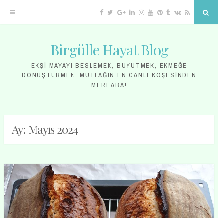
Facebook
Twitter
Google
Linkedin
Instagram
YouTube
Pinterest
Tumblr
VK
RSS
Sea
Plus
Birgülle Hayat Blog
Skip
to
EKŞI MAYAYI BESLEMEK, BÜYÜTMEK, EKMEĞE
DÖNÜŞTÜRMEK: MUTFAĞIN EN CANLI KÖŞESINDEN
content
MERHABA!
Ay:
Mayıs 2024