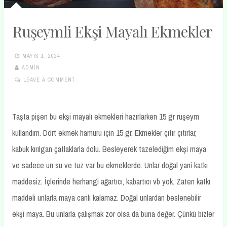
Ruşeymli Ekşi Mayalı Ekmekler
MAYIS 1, 2024
ADMIN
LEAVE A COMMENT
Taşta pişen bu ekşi mayalı ekmekleri hazırlarken 15 gr ruşeym
kullandım. Dört ekmek hamuru için 15 gr. Ekmekler çıtır çıtırlar,
kabuk kırılgan çatlaklarla dolu. Besleyerek tazelediğim ekşi maya
ve sadece un su ve tuz var bu ekmeklerde. Unlar doğal yani katkı
maddesiz. İçlerinde herhangi ağartıcı, kabartıcı vb yok. Zaten katkı
maddeli unlarla maya canlı kalamaz. Doğal unlardan beslenebilir
ekşi maya. Bu unlarla çalışmak zor olsa da buna değer. Çünkü bizler