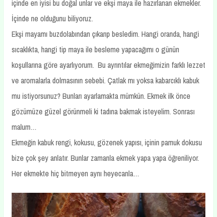
içinde en iyisi bu doğal unlar ve ekşi maya ile hazırlanan ekmekler.
İçinde ne olduğunu biliyoruz.
Ekşi mayamı buzdolabından çıkarıp besledim. Hangi oranda, hangi
sıcaklıkta, hangi tip maya ile besleme yapacağımı o günün
koşullarına göre ayarlıyorum. Bu ayrıntılar ekmeğimizin farklı lezzet
ve aromalarla dolmasının sebebi. Çatlak mı yoksa kabarcıklı kabuk
mu istiyorsunuz? Bunları ayarlamakta mümkün. Ekmek ilk önce
gözümüze güzel görünmeli ki tadına bakmak isteyelim. Sonrası
malum…
Ekmeğin kabuk rengi, kokusu, gözenek yapısı, içinin pamuk dokusu
bize çok şey anlatır. Bunlar zamanla ekmek yapa yapa öğreniliyor.
Her ekmekte hiç bitmeyen aynı heyecanla…