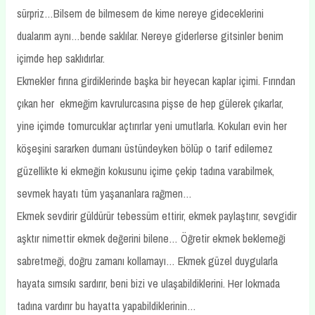
sürpriz…Bilsem de bilmesem de kime nereye gideceklerini
dualarım aynı…bende saklılar. Nereye giderlerse gitsinler benim
içimde hep saklıdırlar.
Ekmekler fırına girdiklerinde başka bir heyecan kaplar içimi. Fırından
çıkan her ekmeğim kavrulurcasına pişse de hep gülerek çıkarlar,
yine içimde tomurcuklar açtırırlar yeni umutlarla. Kokuları evin her
köşeşini sararken dumanı üstündeyken bölüp o tarif edilemez
güzellikte ki ekmeğin kokusunu içime çekip tadına varabilmek,
sevmek hayatı tüm yaşananlara rağmen…
Ekmek sevdirir güldürür tebessüm ettirir, ekmek paylaştırır, sevgidir
aşktır nimettir ekmek değerini bilene… Öğretir ekmek beklemeği
sabretmeği, doğru zamanı kollamayı… Ekmek güzel duygularla
hayata sımsıkı sardırır, beni bizi ve ulaşabildiklerini. Her lokmada
tadına vardırır bu hayatta yapabildiklerinin…