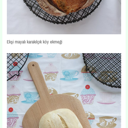
Ekşi mayalı karakılçık köy ekmeği