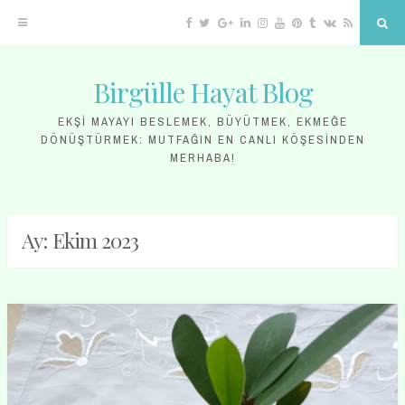
Facebook
Twitter
Google
Linkedin
Instagram
YouTube
Pinterest
Tumblr
VK
RSS
Sea
Plus
Birgülle Hayat Blog
Skip
to
EKŞI MAYAYI BESLEMEK, BÜYÜTMEK, EKMEĞE
DÖNÜŞTÜRMEK: MUTFAĞIN EN CANLI KÖŞESINDEN
content
MERHABA!
Ay:
Ekim 2023