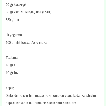
50 gr karakılçık
50 gr kavuzlu buğday unu (spelt)
380 gr su
.
İlk yoğurma
100 gr likit beyaz genç maya
.
Tuzlama
10 gr su
10 gr tuz
.
Yapılışı
Dinlendirme için tüm malzemeyi homojen olana kadar karıştırdım.
Kapaklı bir kapta mutfakta bir buçuk saat beklettim.