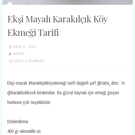
Ekşi Mayalı Karakılçık Köy
Ekmeği Tarifi
EKIM 13, 2023
ADMIN
LEAVE A COMMENT
Ekşi mayalı #karakılçıkköyekmeği tarifi değerli şef @taha_dinc ‘ in
@karakilcikbook kitabından. Bu güzel kaynak için emeği geçen
herkese çok teşekkürler.
.
Dinlendirme
400 gr ekmeklik un