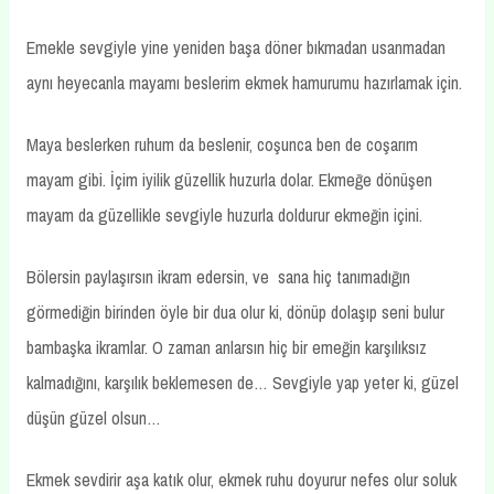
Emekle sevgiyle yine yeniden başa döner bıkmadan usanmadan
aynı heyecanla mayamı beslerim ekmek hamurumu hazırlamak için.
Maya beslerken ruhum da beslenir, coşunca ben de coşarım
mayam gibi. İçim iyilik güzellik huzurla dolar. Ekmeğe dönüşen
mayam da güzellikle sevgiyle huzurla doldurur ekmeğin içini.
Bölersin paylaşırsın ikram edersin, ve sana hiç tanımadığın
görmediğin birinden öyle bir dua olur ki, dönüp dolaşıp seni bulur
bambaşka ikramlar. O zaman anlarsın hiç bir emeğin karşılıksız
kalmadığını, karşılık beklemesen de… Sevgiyle yap yeter ki, güzel
düşün güzel olsun…
Ekmek sevdirir aşa katık olur, ekmek ruhu doyurur nefes olur soluk