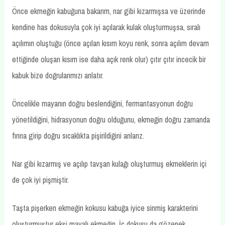
Önce ekmeğin kabuğuna bakarım, nar gibi kızarmışsa ve üzerinde
kendine has dokusuyla çok iyi açılarak kulak oluşturmuşsa, sıralı
açılımın oluştuğu (önce açılan kısım koyu renk, sonra açılım devam
ettiğinde oluşan kısım ise daha açık renk olur) çıtır çıtır incecik bir
kabuk bize doğrularımızı anlatır.
Öncelikle mayanın doğru beslendiğini, fermantasyonun doğru
yönetildiğini, hidrasyonun doğru olduğunu, ekmeğin doğru zamanda
fırına girip doğru sıcaklıkta pişirildiğini anlarız.
Nar gibi kızarmış ve açılıp tavşan kulağı oluşturmuş ekmeklerin içi
de çok iyi pişmiştir.
Taşta pişerken ekmeğin kokusu kabuğa iyice sinmiş karakterini
oluşturmuştur ekşi mayalı ekmeğin. İç dokusu da gözenek