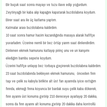
Bir buçuk saat sonra mayayı ve tuzu ilave edip yoğurdum.
Zeytinyağlı bir kaba alıp kapağını kapatarak buzdolabına koydum.
Birer saat ara ile üç katlama yaptım.
Katmalar arası buzdolabına kaldırdım.
10 saat sonra hamur hacim kazandığında masaya alarak hafifçe
yuvarladım. Üzerine nemli bir bez örtüp yarım saat dinlendirdim.
Dinlenen ekmek hamurunu katlayıp pirinç unu ve un karışımı
elediğim bambu sepete koydum.
Üzerini hafifçe unlayıp bez torbaya geçirerek buzdolabına kaldırdım.
23 saat buzdolabında bekleyen ekmek hamurunu, önceden fırın
taşı ve çelik su kabıyla birlikte alt üst fan ayarında iyice ısıttığım
fırında, ekmeği fırına koyunca bir bardak suyu çelik kaba dökerek,
fırın ayarını üst konuma getirip 210 dereceye ayarlayıp 20 dakika,
sonra da fırın ayarını alt konuma getirip 20 dakika daha kontrollü