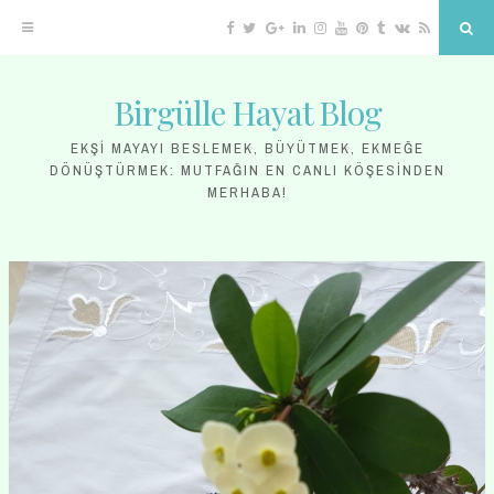
Facebook
Twitter
Google
Linkedin
Instagram
YouTube
Pinterest
Tumblr
VK
RSS
Sea
Plus
Birgülle Hayat Blog
Skip
to
EKŞI MAYAYI BESLEMEK, BÜYÜTMEK, EKMEĞE
DÖNÜŞTÜRMEK: MUTFAĞIN EN CANLI KÖŞESINDEN
content
MERHABA!