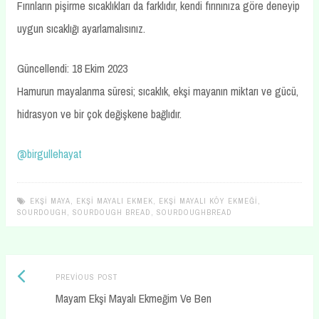
Fırınların pişirme sıcaklıkları da farklıdır, kendi fırınınıza göre deneyip
uygun sıcaklığı ayarlamalısınız.
Güncellendi: 18 Ekim 2023
Hamurun mayalanma süresi; sıcaklık, ekşi mayanın miktarı ve gücü,
hidrasyon ve bir çok değişkene bağlıdır.
@birgullehayat
EKŞI MAYA
,
EKŞI MAYALI EKMEK
,
EKŞI MAYALI KÖY EKMEĞI
,
SOURDOUGH
,
SOURDOUGH BREAD
,
SOURDOUGHBREAD
Previous
Post
PREVIOUS POST
post:
Mayam Ekşi Mayalı Ekmeğim Ve Ben
navigation