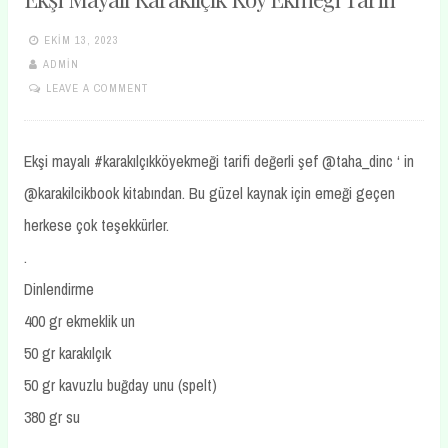
EKIM 13, 2023
ADMIN
LEAVE A COMMENT
Ekşi mayalı #karakılçıkköyekmeği tarifi değerli şef @taha_dinc ‘ in
@karakilcikbook kitabından. Bu güzel kaynak için emeği geçen
herkese çok teşekkürler.
.
Dinlendirme
400 gr ekmeklik un
50 gr karakılçık
50 gr kavuzlu buğday unu (spelt)
380 gr su