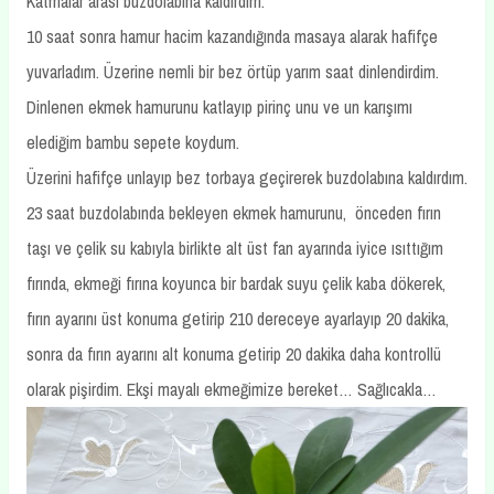
Katmalar arası buzdolabına kaldırdım.
10 saat sonra hamur hacim kazandığında masaya alarak hafifçe
yuvarladım. Üzerine nemli bir bez örtüp yarım saat dinlendirdim.
Dinlenen ekmek hamurunu katlayıp pirinç unu ve un karışımı
elediğim bambu sepete koydum.
Üzerini hafifçe unlayıp bez torbaya geçirerek buzdolabına kaldırdım.
23 saat buzdolabında bekleyen ekmek hamurunu, önceden fırın
taşı ve çelik su kabıyla birlikte alt üst fan ayarında iyice ısıttığım
fırında, ekmeği fırına koyunca bir bardak suyu çelik kaba dökerek,
fırın ayarını üst konuma getirip 210 dereceye ayarlayıp 20 dakika,
sonra da fırın ayarını alt konuma getirip 20 dakika daha kontrollü
olarak pişirdim. Ekşi mayalı ekmeğimize bereket… Sağlıcakla…