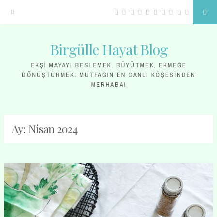
Facebook
Twitter
Google
Linkedin
Instagram
YouTube
Pinterest
Tumblr
VK
RSS
Sea
Plus
Birgülle Hayat Blog
Skip
to
EKŞI MAYAYI BESLEMEK, BÜYÜTMEK, EKMEĞE
DÖNÜŞTÜRMEK: MUTFAĞIN EN CANLI KÖŞESINDEN
content
MERHABA!
Ay:
Nisan 2024