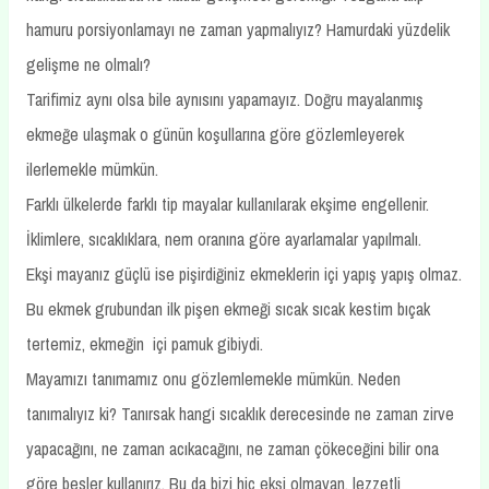
hamuru porsiyonlamayı ne zaman yapmalıyız? Hamurdaki yüzdelik
gelişme ne olmalı?
Tarifimiz aynı olsa bile aynısını yapamayız. Doğru mayalanmış
ekmeğe ulaşmak o günün koşullarına göre gözlemleyerek
ilerlemekle mümkün.
Farklı ülkelerde farklı tip mayalar kullanılarak ekşime engellenir.
İklimlere, sıcaklıklara, nem oranına göre ayarlamalar yapılmalı.
Ekşi mayanız güçlü ise pişirdiğiniz ekmeklerin içi yapış yapış olmaz.
Bu ekmek grubundan ilk pişen ekmeği sıcak sıcak kestim bıçak
tertemiz, ekmeğin içi pamuk gibiydi.
Mayamızı tanımamız onu gözlemlemekle mümkün. Neden
tanımalıyız ki? Tanırsak hangi sıcaklık derecesinde ne zaman zirve
yapacağını, ne zaman acıkacağını, ne zaman çökeceğini bilir ona
göre besler kullanırız. Bu da bizi hiç ekşi olmayan, lezzetli