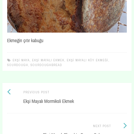
Ekmeğin çıtır kabuğu
EKŞI MAYA
,
EKŞI MAYALI EKMEK
,
EKŞI MAYALI KÖY EKMEĞI
,
SOURDOUGH
,
SOURDOUGHBREAD
Previous
Post
PREVIOUS POST
post:
Ekşi Mayalı Mormiksli Ekmek
navigation
Next
NEXT POST