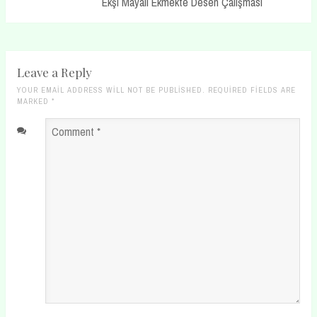
Post:
Ekşi Mayalı Ekmekte Desen Çalışması
Leave a Reply
YOUR EMAIL ADDRESS WILL NOT BE PUBLISHED. REQUIRED FIELDS ARE
MARKED
*
Comment
*