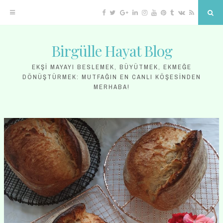
Facebook
Twitter
Google
Linkedin
Instagram
YouTube
Pinterest
Tumblr
VK
RSS
Sea
Plus
Birgülle Hayat Blog
Skip
to
EKŞI MAYAYI BESLEMEK, BÜYÜTMEK, EKMEĞE
DÖNÜŞTÜRMEK: MUTFAĞIN EN CANLI KÖŞESINDEN
content
MERHABA!