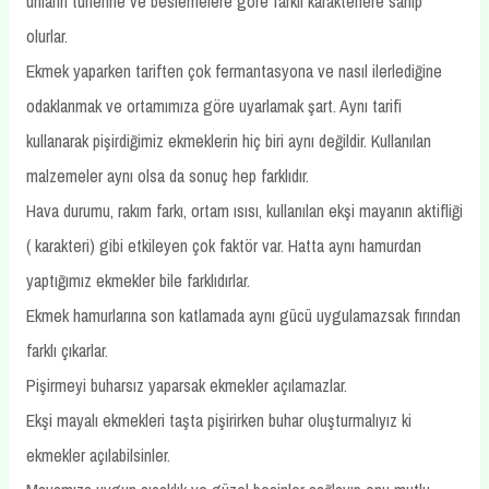
unların türlerine ve beslemelere göre farklı karakterlere sahip
olurlar.
Ekmek yaparken tariften çok fermantasyona ve nasıl ilerlediğine
odaklanmak ve ortamımıza göre uyarlamak şart. Aynı tarifi
kullanarak pişirdiğimiz ekmeklerin hiç biri aynı değildir. Kullanılan
malzemeler aynı olsa da sonuç hep farklıdır.
Hava durumu, rakım farkı, ortam ısısı, kullanılan ekşi mayanın aktifliği
( karakteri) gibi etkileyen çok faktör var. Hatta aynı hamurdan
yaptığımız ekmekler bile farklıdırlar.
Ekmek hamurlarına son katlamada aynı gücü uygulamazsak fırından
farklı çıkarlar.
Pişirmeyi buharsız yaparsak ekmekler açılamazlar.
Ekşi mayalı ekmekleri taşta pişirirken buhar oluşturmalıyız ki
ekmekler açılabilsinler.