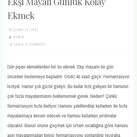
Ekşi Mayalı Günlük Kolay
Ekmek
ŞUBAT 23, 2024
ADMIN
LEAVE A COMMENT
Dün pişen ekmeklerden biri bu ekmek. Ekşi mayamı bir gün
önceden beslemeye başladım. Otoliz iki saati geçti. Fermantasyon
hızlıydı. Hamur çok güzel gelişti. Bu kadar hızlı gelişen bir hamurun
çok fazla mayalanmasını beklememek gerek. Neden? Çünkü
fermantasyon hızla ilerliyor. Hamuru şekillendirip katlarken de hızla
mayalanmaya devam edecek ve hamuru katlarken yırtılmalar
olacaktır. Bunun önüne geçmek için ortam sıcaklığına göre hamuru
aşırı mayalanmadan birinci fermantasyonu sonlandırıp tezgaha