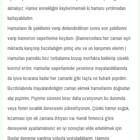
almalıyız. Hamur esnekliğini kaybetmemeli ki hamuru yırtılmadan
katlayabilelim.
Hamurların ilk şekillerini verip dinlendirdikten sonra son şekillerini
verip banneton sepetlerine koydum. (Bannetonlara her zaman eşit
miktarda karıştırıp hazırladığım pirinç unu ve un karışımını elerim.)
Hamurları pamuklu bez torbalarına koyup mutfakta bekletip sürekli
kontrol ettim. Hamurlar sepetlerinde yeterince mayalandıklarında
da iyice kızarana kadar her zamanki gibi taşta ve buharlı pişirdim.
Buzdolabında mayalandırdığım zaman ekmek hamurlarımı doğrudan
alıp pişiririm. Pişirme süresini biraz daha uzatıyorum bu durumda
veya fırının sıcaklık derecesini yükseltiyorum. Çünkü hamur soğuk,
kızarması için ek zamana ihtiyacı var. Kendi fırınınıza göre
deneyerek ayarlamalısınız en iyi sonuçları elde edebilmek için.
Bunlar deneme yanılma yoluyla uyguladıklarım. Hamura