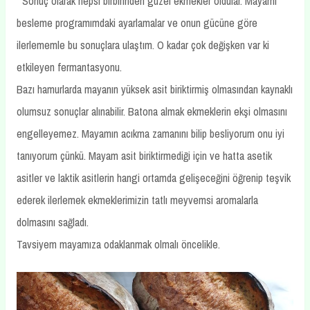
Sonuç olarak hepsi birbirinden güzel ekmekler oldular. Mayamı
besleme programımdaki ayarlamalar ve onun gücüne göre
ilerlememle bu sonuçlara ulaştım. O kadar çok değişken var ki
etkileyen fermantasyonu.
Bazı hamurlarda mayanın yüksek asit biriktirmiş olmasından kaynaklı
olumsuz sonuçlar alınabilir. Batona almak ekmeklerin ekşi olmasını
engelleyemez. Mayamın acıkma zamanını bilip besliyorum onu iyi
tanıyorum çünkü. Mayam asit biriktirmediği için ve hatta asetik
asitler ve laktik asitlerin hangi ortamda gelişeceğini öğrenip teşvik
ederek ilerlemek ekmeklerimizin tatlı meyvemsi aromalarla
dolmasını sağladı.
Tavsiyem mayamıza odaklanmak olmalı öncelikle.