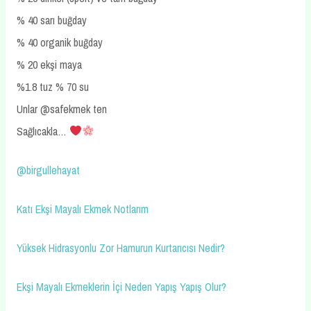
% 40 sarı buğday
% 40 organik buğday
% 20 ekşi maya
%1.8 tuz % 70 su
Unlar @safekmek ten
Sağlıcakla…
@birgullehayat
Katı Ekşi Mayalı Ekmek Notlarım
Yüksek Hidrasyonlu Zor Hamurun Kurtarıcısı Nedir?
Ekşi Mayalı Ekmeklerin İçi Neden Yapış Yapış Olur?