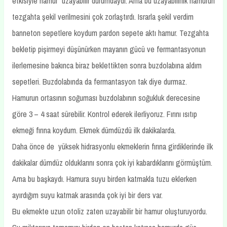
etkisiyle hamur uzayabilir durumdaydı. Ama bu uzayabilirlik hamurun
tezgahta şekil verilmesini çok zorlaştırdı. Israrla şekil verdim
banneton sepetlere koydum pardon sepete aktı hamur. Tezgahta
bekletip pişirmeyi düşünürken mayanın gücü ve fermantasyonun
ilerlemesine bakınca biraz beklettikten sonra buzdolabına aldım
sepetleri. Buzdolabında da fermantasyon tak diye durmaz.
Hamurun ortasının soğuması buzdolabının soğukluk derecesine
göre 3 – 4 saat sürebilir. Kontrol ederek ilerliyoruz. Fırını ısıtıp
ekmeği fırına koydum. Ekmek dümdüzdü ilk dakikalarda.
Daha önce de yüksek hidrasyonlu ekmeklerin fırına girdiklerinde ilk
dakikalar dümdüz olduklarını sonra çok iyi kabardıklarını görmüştüm.
Ama bu başkaydı. Hamura suyu birden katmakla tuzu eklerken
ayırdığım suyu katmak arasında çok iyi bir ders var.
Bu ekmekte uzun otoliz zaten uzayabilir bir hamur oluşturuyordu.