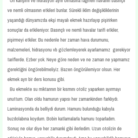
Un karışımı ve hidrasyon aynı olmasına rağmen havanın basınçlı
ve nemli olmasının etkileri bunlar. Sürekli iklim değişikliklerinin
yaşandığı dünyamızda ekşi mayalı ekmek hazırlayıp pişirirken
sonuçlar da etkileniyor. Basınçlı ve nemli havalar tarifi etkiler,
pişirmeyi etkiler. Bu nedenle her zaman hava durumunu,
malzemeleri, hidrasyonu vb gözlemleyerek ayarlamamız gerekiyor
tariflerde. Ezber yok. Neye göre neden ve ne zaman ne yapmamız
gerektiğini öngörebilmeliyiz. Bazen öngörülemiyor olsun. Her
ekmek ayrı bir ders konusu gibi.
Bu ekmekte su miktarının bir kısmını otoliz yaparken ayırmayı
unuttum. Olan oldu hamurun yapısı her zamankinden farklıydı.
Laminasyonda da belliydi durum. Hamuru bulunduğu kabıyla
buzdolabına koydum. Bobin katlamalarla hamuru toparladım.
Sonuç ne olur diye her zamanki gibi ilerledim. Uzun otolizin de