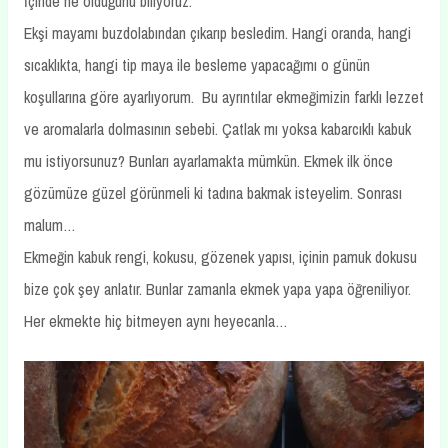
İçinde ne olduğunu biliyoruz.
Ekşi mayamı buzdolabından çıkarıp besledim. Hangi oranda, hangi
sıcaklıkta, hangi tip maya ile besleme yapacağımı o günün
koşullarına göre ayarlıyorum. Bu ayrıntılar ekmeğimizin farklı lezzet
ve aromalarla dolmasının sebebi. Çatlak mı yoksa kabarcıklı kabuk
mu istiyorsunuz? Bunları ayarlamakta mümkün. Ekmek ilk önce
gözümüze güzel görünmeli ki tadına bakmak isteyelim. Sonrası
malum…
Ekmeğin kabuk rengi, kokusu, gözenek yapısı, içinin pamuk dokusu
bize çok şey anlatır. Bunlar zamanla ekmek yapa yapa öğreniliyor.
Her ekmekte hiç bitmeyen aynı heyecanla…