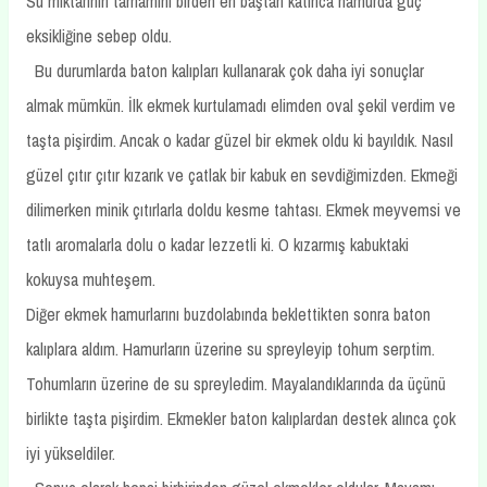
Su miktarının tamamını birden en baştan katınca hamurda güç
eksikliğine sebep oldu.
Bu durumlarda baton kalıpları kullanarak çok daha iyi sonuçlar
almak mümkün. İlk ekmek kurtulamadı elimden oval şekil verdim ve
taşta pişirdim. Ancak o kadar güzel bir ekmek oldu ki bayıldık. Nasıl
güzel çıtır çıtır kızarık ve çatlak bir kabuk en sevdiğimizden. Ekmeği
dilimerken minik çıtırlarla doldu kesme tahtası. Ekmek meyvemsi ve
tatlı aromalarla dolu o kadar lezzetli ki. O kızarmış kabuktaki
kokuysa muhteşem.
Diğer ekmek hamurlarını buzdolabında beklettikten sonra baton
kalıplara aldım. Hamurların üzerine su spreyleyip tohum serptim.
Tohumların üzerine de su spreyledim. Mayalandıklarında da üçünü
birlikte taşta pişirdim. Ekmekler baton kalıplardan destek alınca çok
iyi yükseldiler.