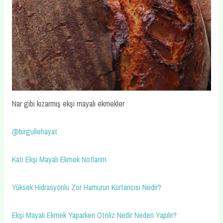
Nar gibi kızarmış ekşi mayalı ekmekler
@birgullehayat
Katı Ekşi Mayalı Ekmek Notlarım
Yüksek Hidrasyonlu Zor Hamurun Kurtarıcısı Nedir?
Ekşi Mayalı Ekmek Yaparken Otoliz Nedir Neden Yapılır?