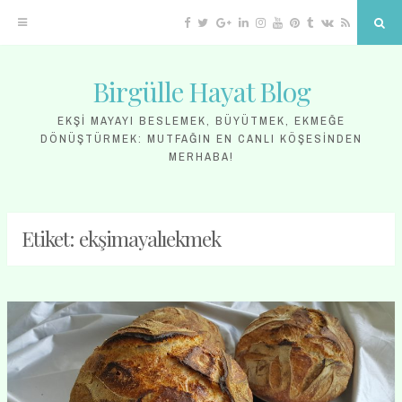
Facebook
Twitter
Google
Linkedin
Instagram
YouTube
Pinterest
Tumblr
VK
RSS
Sea
Plus
Birgülle Hayat Blog
Skip
to
EKŞI MAYAYI BESLEMEK, BÜYÜTMEK, EKMEĞE
DÖNÜŞTÜRMEK: MUTFAĞIN EN CANLI KÖŞESINDEN
content
MERHABA!
Etiket:
ekşimayalıekmek