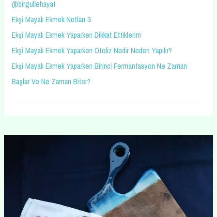
@birgullehayat
Ekşi Mayalı Ekmek Notları 3
Ekşi Mayalı Ekmek Yaparken Dikkat Ettiklerim
Ekşi Mayalı Ekmek Yaparken Otoliz Nedir Neden Yapılır?
Ekşi Mayalı Ekmek Yaparken Birinci Fermantasyon Ne Zaman
Başlar Ve Ne Zaman Biter?