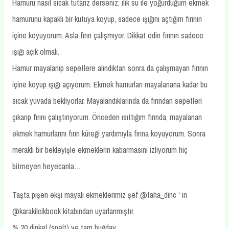
Hamuru nasıl sıcak tutarız derseniz; ılık su ile yoğurduğum ekmek
hamurunu kapaklı bir kutuya koyup, sadece ışığını açtığım fırının
içine koyuyorum. Asla fırın çalışmıyor. Dikkat edin fırının sadece
ışığı açık olmalı.
Hamur mayalanıp sepetlere alındıktan sonra da çalışmayan fırının
içine koyup ışığı açıyorum. Ekmek hamurları mayalanana kadar bu
sıcak yuvada bekliyorlar. Mayalandıklarında da fırından sepetleri
çıkarıp fırını çalıştırıyorum. Önceden ısıttığım fırında, mayalanan
ekmek hamurlarını fırın küreği yardımıyla fırına koyuyorum. Sonra
meraklı bir bekleyişle ekmeklerin kabarmasını izliyorum hiç
bitmeyen heyecanla…
Taşta pişen ekşi mayalı ekmeklerimiz şef @taha_dinc ‘ in
@karakilcikbook kitabından uyarlanmıştır.
% 20 dinkel (spelt) ve tam buğday